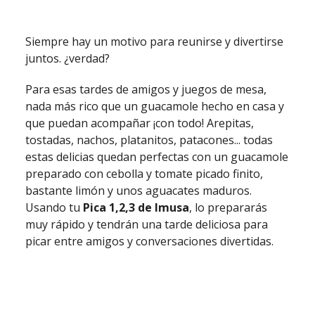
Ese amigo con el que no hablas hace tiempo, una
larga conversación y un frappe de café, son la
combinación perfecta para una tarde inolvidable.
Levanta el teléfono, cita a tu amigo y pasen un
agradable momento juntos recordando todas sus
historias mientras preparan un
frappe de café y
leche
, con café oscuro, leche condensada y la
ayuda del Click & Mix de Imusa, para triturar el
hielo. ¡Una delicia para compartir juntos!