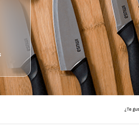
s
¿Te gus