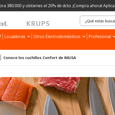
ra 380.000 y obtienes el 20% de dcto.
¡Compra ahora! Aplic
f
Licuadoras
Otros Electrodomésticos
Profesional
Conoce los cuchillos Confort de IMUSA