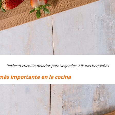
Perfecto cuchillo pelador para vegetales y frutas pequeñas
 más
importante en la cocina