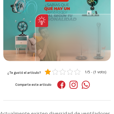
Este es tu ventilador ideal
1/5 - (1 voto)
¿Te gustó el artículo?
según tu forma de ser
Comparte este artículo
Actualmente existen diversidad de ventiladores