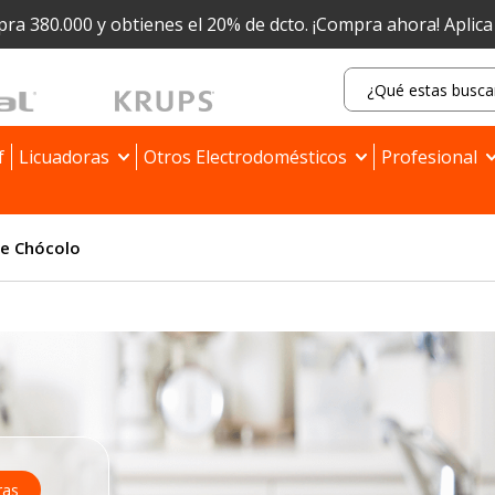
ra 380.000 y obtienes el 20% de dcto.
¡Compra ahora! Aplic
f
Licuadoras
Otros Electrodomésticos
Profesional
de Chócolo
ras