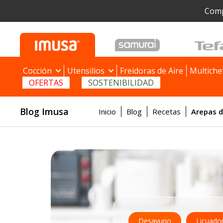
Comp
Cocción
Utensilios
Freidoras de Aire
Multiche
OFERTAS
SOSTENIBILIDAD
Blog Imusa
Inicio
Blog
Recetas
Arepas 
Desayuno
Licuado