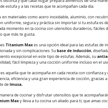
 distinta y que cada hogar prepara alimentos de una manera
 de estufa y a las recetas que te acompañan cada día.
 en materiales como acero inoxidable, aluminio, con recubr
n uniforme, segura y práctica sin importar si tu estufa es de
da momento en la cocina con utensilios duraderos, fáciles 
lo que más te gusta.
nes
Titanium Max
es una opción ideal para las estufas de in
onada y sin complicaciones. Su
base de inducción
, diseñad
imiento excepcional en este tipo de estufas. Además, su
anti
ilidad, fácil limpieza y una cocción uniforme incluso en el u
ina es aquella que te acompaña en cada receta con confianza y 
stencia, eficiencia y una gran experiencia de cocción, gracias 
rte de
Imusa.
tu manera de cocinar y disfrutar utensilios que te acompaña
anium Max
y lleva a tu cocina un aliado para ti, que amas co