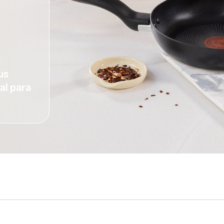
us
eal para