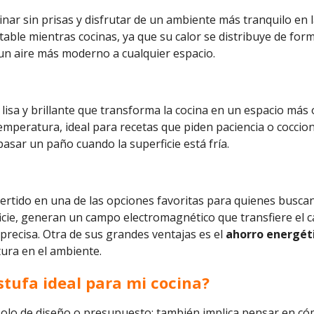
nar sin prisas y disfrutar de un ambiente más tranquilo en l
ble mientras cocinas, ya que su calor se distribuye de for
n un aire más moderno a cualquier espacio.
 lisa y brillante que transforma la cocina en un espacio más
mperatura, ideal para recetas que piden paciencia o coccio
asar un paño cuando la superficie está fría.
ertido en una de las opciones favoritas para quienes buscan 
ficie, generan un campo electromagnético que transfiere el ca
 precisa. Otra de sus grandes ventajas es el
ahorro energét
tura en el ambiente.
estufa ideal para mi cocina?
a solo de diseño o presupuesto: también implica pensar en c