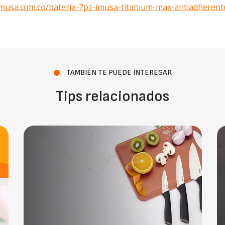
imusa.com.co/bateria-7pz-imusa-titanium-max-antiadherent
TAMBIÉN TE PUEDE INTERESAR
Tips relacionados