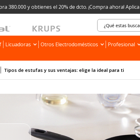
ra 380.000 y obtienes el 20% de dcto.
¡Compra ahora! Aplic
f
Licuadoras
Otros Electrodomésticos
Profesional
Tipos de estufas y sus ventajas: elige la ideal para ti