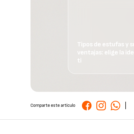
Tipos de estufas y s
ventajas: elige la id
ti
Comparte este artículo