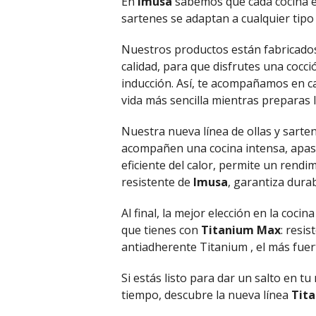
En
Imusa
sabemos que cada cocina es
sartenes se adaptan a cualquier tipo
Nuestros productos están fabricados
calidad, para que disfrutes una cocció
inducción. Así, te acompañamos en ca
vida más sencilla mientras preparas 
Nuestra nueva línea de ollas y sarte
acompañen una cocina intensa, apasi
eficiente del calor, permite un rend
resistente de
Imusa
, garantiza durab
Al final, la mejor elección en la coc
que tienes con
Titanium Max
: resi
antiadherente Titanium , el más fue
Si estás listo para dar un salto en 
tiempo, descubre la nueva línea
Tit