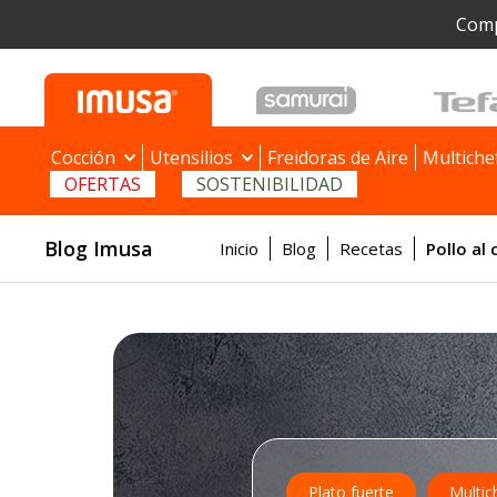
Comp
Cocción
Utensilios
Freidoras de Aire
Multiche
OFERTAS
SOSTENIBILIDAD
Blog Imusa
Inicio
Blog
Recetas
Pollo al
Plato fuerte
Multic