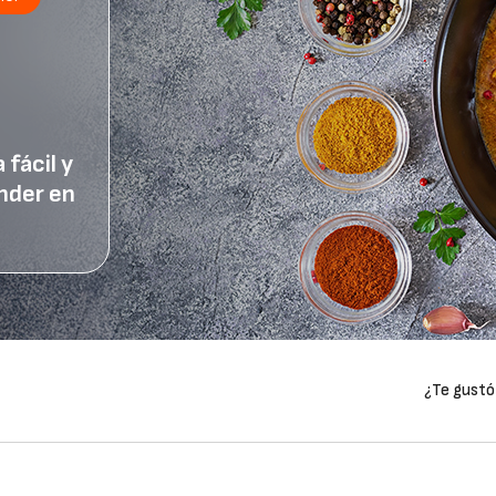
 fácil y
nder en
¿Te gustó 