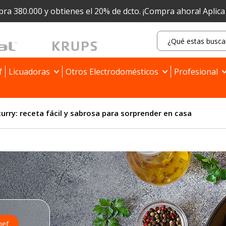
ra 380.000 y obtienes el 20% de dcto.
¡Compra ahora! Aplic
f
Licuadoras
Otros Electrodomésticos
Profesional
 curry: receta fácil y sabrosa para sorprender en casa
hef